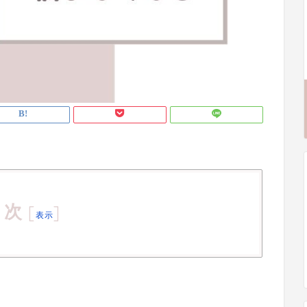
目次
[
]
表示