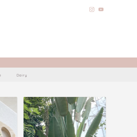
e
Dairy