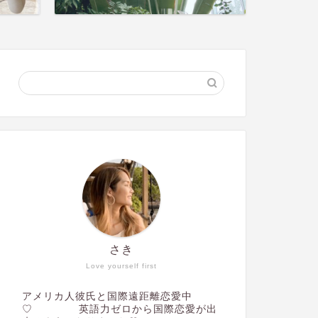
さき
Love yourself first
アメリカ人彼氏と国際遠距離恋愛中
♡ 英語力ゼロから国際恋愛が出