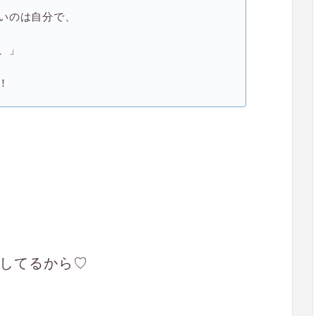
いのは自分で、
、」
！
してるから♡