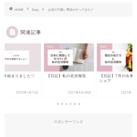
HOME
Dairy
お花の可愛い季節がやってきた♡
関連記事
y
Dairy
Dairy
023年始まりました♡
【日記】私の近況報告
【日記】7月の出来
シェア
2023年1月11日
2021年4月28日
2021年7
スポンサーリンク