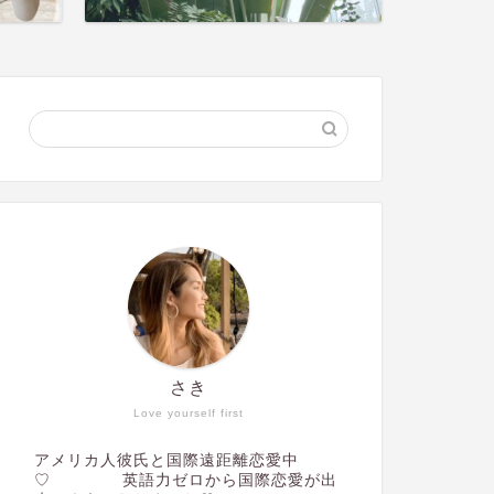
さき
Love yourself first
アメリカ人彼氏と国際遠距離恋愛中
♡ 英語力ゼロから国際恋愛が出