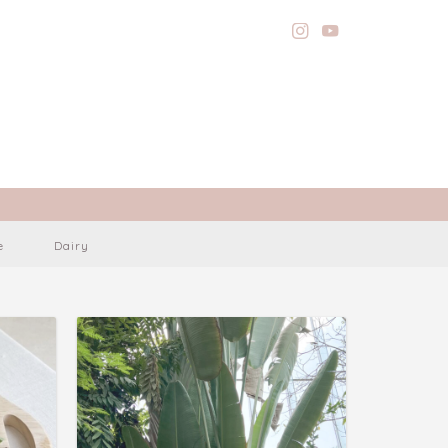
e
Dairy