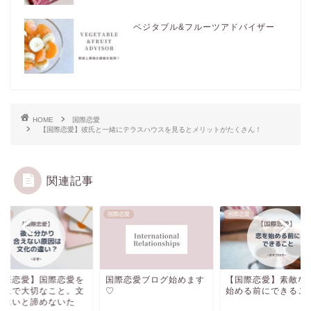
ベジタブル&フルーツアドバイザー
HOME
国際恋愛
【国際恋愛】彼氏と一緒にテラスハウスを見るとメリットがたくさん！
関連記事
恋愛
国際恋愛
国際恋愛
国際恋愛】国際恋愛を
国際恋愛ブログ始めます
【国際恋愛】素敵な
る上で大切なこと。文
♡
始める前にできるこ
の違いと諦めないた