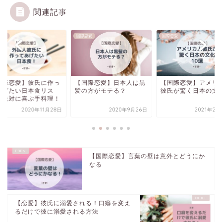
関連記事
恋愛
国際恋愛
国際恋愛
国際恋愛】彼氏に作っ
【国際恋愛】日本人は黒
【国際恋愛】アメリ
あげたい日本食リス
髪の方がモテる？
彼氏が驚く日本の文
！絶対に喜ぶ手料理！
2020年11月28日
2020年9月26日
2021年2月
【国際恋愛】言葉の壁は意外とどうにか
なる
【恋愛】彼氏に溺愛される！口癖を変え
るだけで彼に溺愛される方法