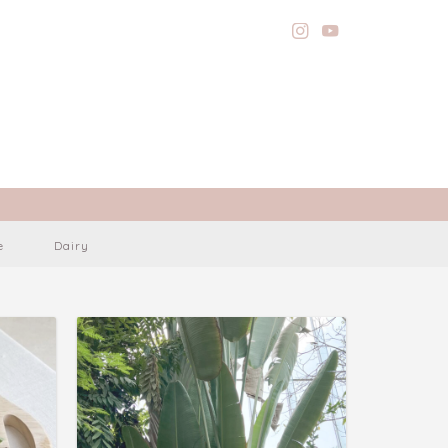
e
Dairy