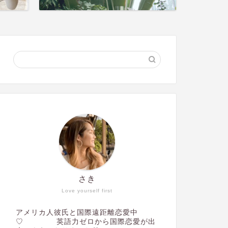
さき
Love yourself first
アメリカ人彼氏と国際遠距離恋愛中
♡ 英語力ゼロから国際恋愛が出