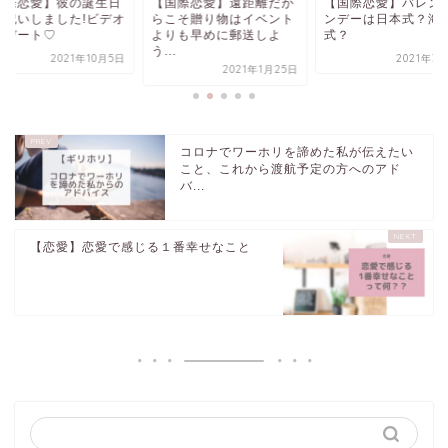
国際恋愛】彼の誕生日
【国際恋愛】遠距離だか
【国際恋愛】バレン
お祝いしました!ビデオ
らこそ贈り物はイベント
ンデーは日本式？海
話デート♡
よりも早めに郵送しよ
式？
う...
2021年10月5日
2021年3
2021年1月25日
コロナでワーホリを諦めた私が伝えたい
こと、これから渡航予定の方へのアド
バ...
【恋愛】恋愛で感じる１番幸せなこと