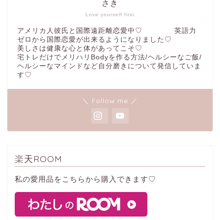
さき
Love yourself first
アメリカ人彼氏と国際遠距離恋愛中♡ 英語力
ゼロから国際恋愛が出来るようになりました♡
美しさは健康な心と体があってこそ♡
宅トレだけでメリハリBodyを作る方法/ヘルシーなご飯/
ヘルシーなマインドなど自分磨きについて発信していま
す♡
＼ Follow me ／
楽天ROOM
私の愛用品をこちらから購入できます♡