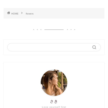
HOME
flowers
さき
Love yourself first