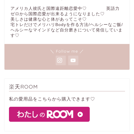
アメリカ人彼氏と国際遠距離恋愛中♡ 英語力
ゼロから国際恋愛が出来るようになりました♡
美しさは健康な心と体があってこそ♡
宅トレだけでメリハリBodyを作る方法/ヘルシーなご飯/
ヘルシーなマインドなど自分磨きについて発信していま
す♡
＼ Follow me ／
楽天ROOM
私の愛用品をこちらから購入できます♡