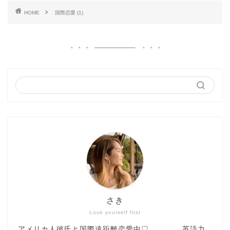
HOME
国際恋愛 (1)
さき
Love yourself first
アメリカ人彼氏と国際遠距離恋愛中♡ 英語力