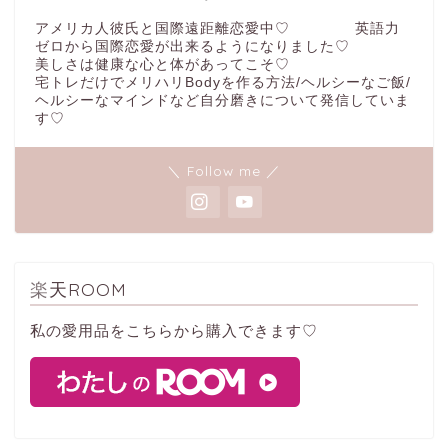
アメリカ人彼氏と国際遠距離恋愛中♡ 英語力
ゼロから国際恋愛が出来るようになりました♡
美しさは健康な心と体があってこそ♡
宅トレだけでメリハリBodyを作る方法/ヘルシーなご飯/
ヘルシーなマインドなど自分磨きについて発信していま
す♡
＼ Follow me ／
楽天ROOM
私の愛用品をこちらから購入できます♡