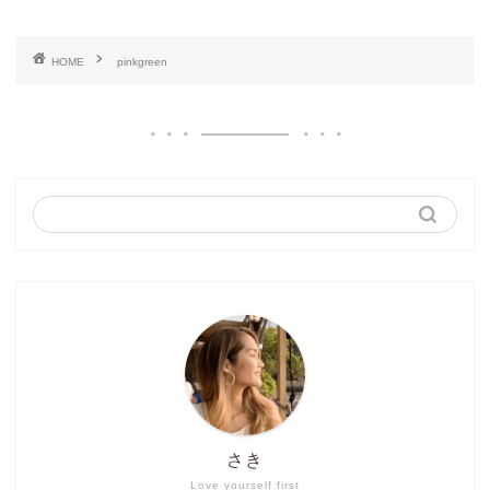
HOME
pinkgreen
さき
Love yourself first